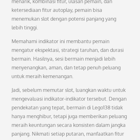
menarik, kombinasi fitur, ulasan pemain, dan
ketersediaan fitur autoplay, pemain bisa
menemukan slot dengan potensi panjang yang
lebih tinggi.
Memahami indikator ini membantu pemain
mengatur ekspektasi, strategi taruhan, dan durasi
bermain. Hasilnya, sesi bermain menjadi lebih
menyenangkan, aman, dan tetap penuh peluang
untuk meraih kemenangan.
Jadi, sebelum memutar slot, luangkan waktu untuk
mengevaluasi indikator-indikator tersebut. Dengan
pendekatan yang tepat, bermain di Lego138 tidak
hanya menghibur, tetapi juga memberikan peluang
meraih keuntungan secara konsisten dalam jangka
panjang. Nikmati setiap putaran, manfaatkan fitur