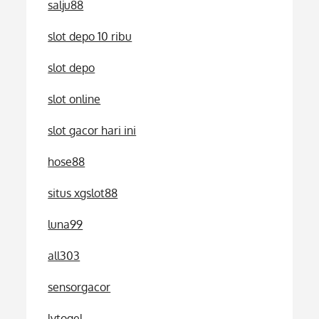
salju88
slot depo 10 ribu
slot depo
slot online
slot gacor hari ini
hose88
situs xgslot88
luna99
all303
sensorgacor
lvtogel