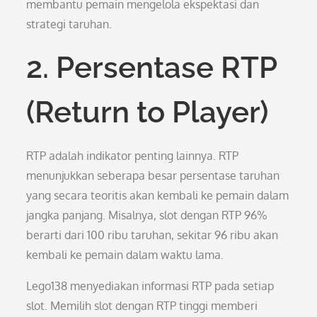
membantu pemain mengelola ekspektasi dan
strategi taruhan.
2. Persentase RTP
(Return to Player)
RTP adalah indikator penting lainnya. RTP
menunjukkan seberapa besar persentase taruhan
yang secara teoritis akan kembali ke pemain dalam
jangka panjang. Misalnya, slot dengan RTP 96%
berarti dari 100 ribu taruhan, sekitar 96 ribu akan
kembali ke pemain dalam waktu lama.
Lego138 menyediakan informasi RTP pada setiap
slot. Memilih slot dengan RTP tinggi memberi