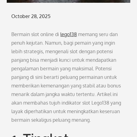
Posted
October 28, 2025
on
Bermain slot online di
lego138
memang seru dan
penuh kejutan. Namun, bagi pemain yang ingin
lebih strategis, mengenali slot dengan potensi
panjang bisa menjadi kunci untuk mendapatkan
pengalaman bermain yang maksimal. Potensi
panjang di sini berarti peluang permainan untuk
memberikan kemenangan yang stabil atau bonus
menarik dalam jangka waktu tertentu. Artikel ini
akan membahas tujuh indikator slot Lego138 yang
layak diperhatikan untuk meningkatkan keseruan
bermain sekaligus peluang menang.