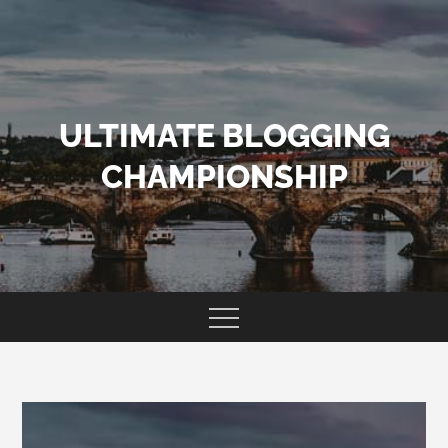
Skip
to
content
ULTIMATE BLOGGING
CHAMPIONSHIP