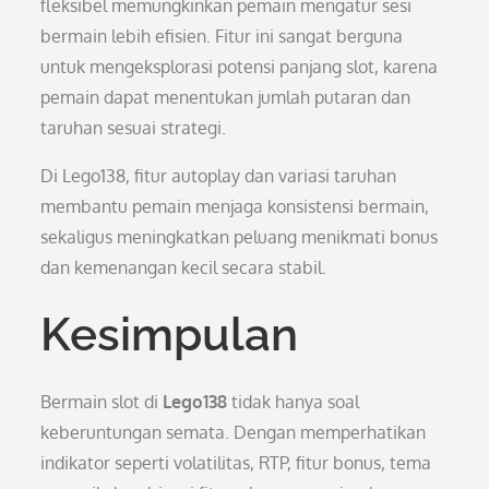
fleksibel memungkinkan pemain mengatur sesi
bermain lebih efisien. Fitur ini sangat berguna
untuk mengeksplorasi potensi panjang slot, karena
pemain dapat menentukan jumlah putaran dan
taruhan sesuai strategi.
Di Lego138, fitur autoplay dan variasi taruhan
membantu pemain menjaga konsistensi bermain,
sekaligus meningkatkan peluang menikmati bonus
dan kemenangan kecil secara stabil.
Kesimpulan
Bermain slot di
Lego138
tidak hanya soal
keberuntungan semata. Dengan memperhatikan
indikator seperti volatilitas, RTP, fitur bonus, tema