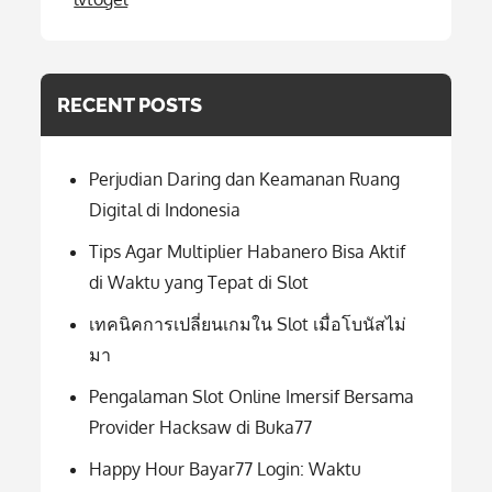
RECENT POSTS
Perjudian Daring dan Keamanan Ruang
Digital di Indonesia
Tips Agar Multiplier Habanero Bisa Aktif
di Waktu yang Tepat di Slot
เทคนิคการเปลี่ยนเกมใน Slot เมื่อโบนัสไม่
มา
Pengalaman Slot Online Imersif Bersama
Provider Hacksaw di Buka77
Happy Hour Bayar77 Login: Waktu