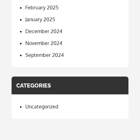
February 2025
January 2025
December 2024
November 2024
September 2024
CATEGORIES
Uncategorized