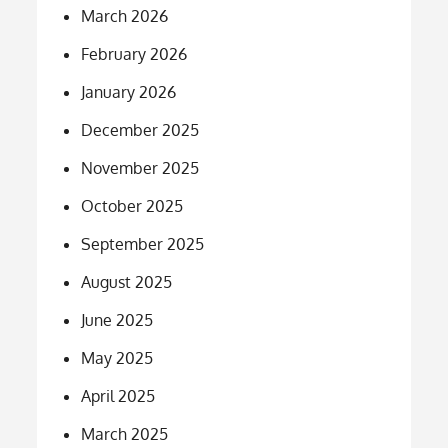
March 2026
February 2026
January 2026
December 2025
November 2025
October 2025
September 2025
August 2025
June 2025
May 2025
April 2025
March 2025