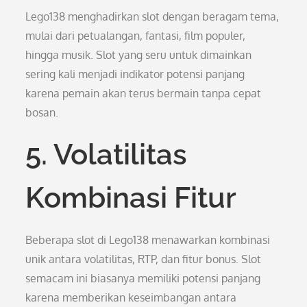
Lego138 menghadirkan slot dengan beragam tema,
mulai dari petualangan, fantasi, film populer,
hingga musik. Slot yang seru untuk dimainkan
sering kali menjadi indikator potensi panjang
karena pemain akan terus bermain tanpa cepat
bosan.
5. Volatilitas
Kombinasi Fitur
Beberapa slot di Lego138 menawarkan kombinasi
unik antara volatilitas, RTP, dan fitur bonus. Slot
semacam ini biasanya memiliki potensi panjang
karena memberikan keseimbangan antara