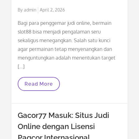
Posted
By
admin
April 2, 2026
on
Bagi para penggemar judi online, bermain
slot88 bisa menjadi pengalaman seru
sekaligus menegangkan. Salah satu kunci
agar permainan tetap menyenangkan dan
menguntungkan adalah menentukan target
[…]
Panduan
Read More
Menentukan
Target
Waktu
Bermain
Slot88
Gacor77 Masuk: Situs Judi
Online dengan Lisensi
Pagcor Internasional