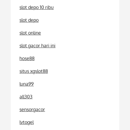
slot depo 10 ribu
slot depo
slot online
slot gacor hari ini
hose88
situs xgslot88
luna99
all303
sensorgacor
lvtogel